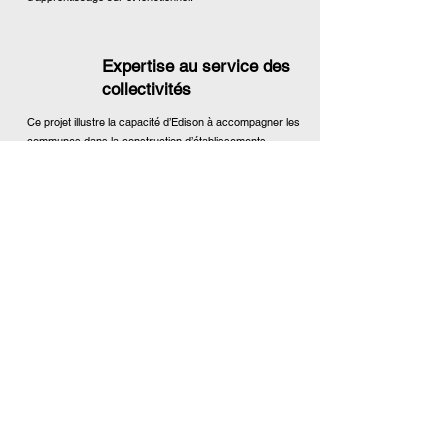
Expertise au service des
collectivités
Ce projet illustre la capacité d’Edison à accompagner les
communes dans la construction d’établissements
scolaires durables et de haute qualité.
EDISON
Edison a joué un rôle clé dans la réalisation et
la coordination
de ces services.